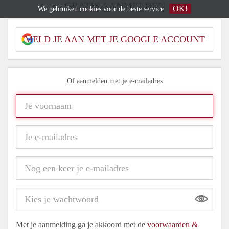
GRATIS AANMELDEN
OK!
We gebruiken
cookies
voor de beste service
MELD JE AAN MET JE GOOGLE ACCOUNT
Of aanmelden met je e-mailadres
Show
Met je aanmelding ga je akkoord met de
voorwaarden &