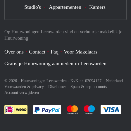
Studio's
Appartementen
Kamers
Op Huurwoningen Leeuwarden vind en verhuur je makkelijk je
Huurwoning
Over ons
Contact
Faq
Voor Makelaars
Gratis je Huurwoning aanbieden in Leeuwarden
© 2026 - Huurwoningen Leeuwarden - KvK nr. 02094127 –
Nederland
Voorwaarden & privacy
Disclaimer
Spam & nep-accounts
Account verwijderen
Je rekent gemakkelijk af met Paypal
Je rekent gemakkelijk af met M
Je rekent gemakkelij
Je re