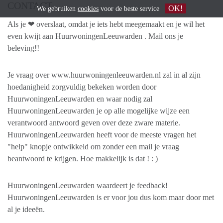
CONTACT
OK!
We gebruiken
cookies
voor de beste service
Als je ❤ overslaat, omdat je iets hebt meegemaakt en je wil het
even kwijt aan HuurwoningenLeeuwarden . Mail ons je
beleving!!
Je vraag over www.huurwoningenleeuwarden.nl zal in al zijn
hoedanigheid zorgvuldig bekeken worden door
HuurwoningenLeeuwarden en waar nodig zal
HuurwoningenLeeuwarden je op alle mogelijke wijze een
verantwoord antwoord geven over deze zware materie.
HuurwoningenLeeuwarden heeft voor de meeste vragen het
"help" knopje ontwikkeld om zonder een mail je vraag
beantwoord te krijgen. Hoe makkelijk is dat ! : )
HuurwoningenLeeuwarden waardeert je feedback!
HuurwoningenLeeuwarden is er voor jou dus kom maar door met
al je ideeën.