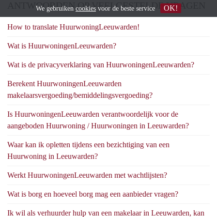
ANTWOORDEN OP VEELGESTELDE VRAGEN
OK!
We gebruiken
cookies
voor de beste service
How to translate HuurwoningLeeuwarden!
Wat is HuurwoningenLeeuwarden?
Wat is de privacyverklaring van HuurwoningenLeeuwarden?
Berekent HuurwoningenLeeuwarden
makelaarsvergoeding/bemiddelingsvergoeding?
Is HuurwoningenLeeuwarden verantwoordelijk voor de
aangeboden Huurwoning / Huurwoningen in Leeuwarden?
Waar kan ik opletten tijdens een bezichtiging van een
Huurwoning in Leeuwarden?
Werkt HuurwoningenLeeuwarden met wachtlijsten?
Wat is borg en hoeveel borg mag een aanbieder vragen?
Ik wil als verhuurder hulp van een makelaar in Leeuwarden, kan