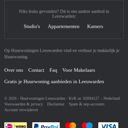
Niks leuks gevonden? Dit is ons andere aanbod in
Leeuwarden:
Studio's
Appartementen
Kamers
Op Huurwoningen Leeuwarden vind en verhuur je makkelijk je
Huurwoning
Over ons
Contact
Faq
Voor Makelaars
Gratis je Huurwoning aanbieden in Leeuwarden
© 2026 - Huurwoningen Leeuwarden - KvK nr. 02094127 –
Nederland
Voorwaarden & privacy
Disclaimer
Spam & nep-accounts
Account verwijderen
Je rekent gemakkelijk af met Paypal
Je rekent gemakkelijk af met M
Je rekent gemakkelij
Je re