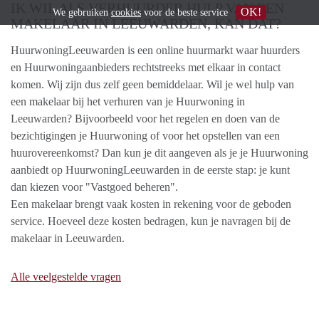
IK WIL ALS VERHUURDER HULP VAN EEN
OK!
We gebruiken
cookies
voor de beste service
MAKELAAR IN LEEUWARDEN, KAN DAT?
HuurwoningLeeuwarden is een online huurmarkt waar huurders
en Huurwoningaanbieders rechtstreeks met elkaar in contact
komen. Wij zijn dus zelf geen bemiddelaar. Wil je wel hulp van
een makelaar bij het verhuren van je Huurwoning in
Leeuwarden? Bijvoorbeeld voor het regelen en doen van de
bezichtigingen je Huurwoning of voor het opstellen van een
huurovereenkomst? Dan kun je dit aangeven als je je Huurwoning
aanbiedt op HuurwoningLeeuwarden in de eerste stap: je kunt
dan kiezen voor "Vastgoed beheren".
Een makelaar brengt vaak kosten in rekening voor de geboden
service. Hoeveel deze kosten bedragen, kun je navragen bij de
makelaar in Leeuwarden.
Alle veelgestelde vragen