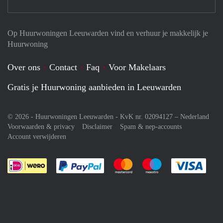
Op Huurwoningen Leeuwarden vind en verhuur je makkelijk je
Huurwoning
Over ons
Contact
Faq
Voor Makelaars
Gratis je Huurwoning aanbieden in Leeuwarden
© 2026 - Huurwoningen Leeuwarden - KvK nr. 02094127 –
Nederland
Voorwaarden & privacy
Disclaimer
Spam & nep-accounts
Account verwijderen
Je rekent gemakkelijk af met Paypal
Je rekent gemakkelijk af met M
Je rekent gemakkelij
Je re