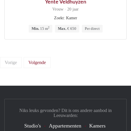
Yente Veldhuyzen
Vrouw · 20 jaar
Zoekt: Kamer
2
Min.
15 m
Max.
€ 650
Per direct
Vorige
Volgende
Niks leuks gevonden? Dit is ons andere aanbod in
Leeuwarden:
Studio's
Appartementen
Kamers