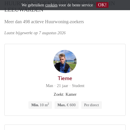
HUURDERS ZOEKEN HUURWONINGEN IN
OK!
We gebruiken
cookies
voor de beste service
LEEUWARDEN
Meer dan 498 actieve Huurwoning-zoekers
Laatst bijgewerkt op 7 augustus 2026
Tieme
Man · 21 jaar · Student
Zoekt: Kamer
2
Min.
10 m
Max.
€ 600
Per direct