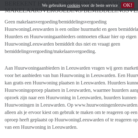
BEREKENT HUURWONINGENLEEUWARDEN
OK!
We gebruiken
cookies
voor de beste service
MAKELAARSVERGOEDING/BEMIDDELINGSVE
Geen makelaarsvergoeding/bemiddelingsvergoeding
HuurwoningLeeuwarden is een online huurmarkt en geen bemiddela
Huurders en Huurwoningaanbieders ontmoeten elkaar hier op eigen in
HuurwoningLeeuwarden bemiddelt dus niet en vraagt geen
bemiddelingsvergoeding/makelaarsvergoeding.
Aan Huurwoningaanbieders in Leeuwarden vragen wij geen market
voor het aanbieden van hun Huurwoning in Leeuwarden. Een Huur
kan gratis een Huurwoning plaatsen in Leeuwarden. Huurders kunne
Huurwoningoproep plaatsen in Leeuwarden, waarmee huurders aang
opzoek zijn naar een Huurwoning in Leeuwarden, huurders kunnen 
Huurwoningen in Leeuwarden. Op www.huurwoningenleeuwarden.nl
alleen als je ervoor kiest om gebruik te maken om te reageren op een
oproep heeft geplaatst op HuurwoningLeeuwarden of te reageren op 
van een Huurwoning in Leeuwarden.