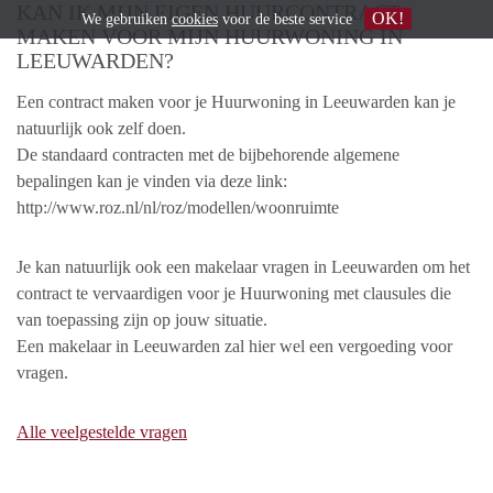
KAN IK MIJN EIGEN HUURCONTRACT
OK!
We gebruiken
cookies
voor de beste service
MAKEN VOOR MIJN HUURWONING IN
LEEUWARDEN?
Een contract maken voor je Huurwoning in Leeuwarden kan je
natuurlijk ook zelf doen.
De standaard contracten met de bijbehorende algemene
bepalingen kan je vinden via deze link:
http://www.roz.nl/nl/roz/modellen/woonruimte
Je kan natuurlijk ook een makelaar vragen in Leeuwarden om het
contract te vervaardigen voor je Huurwoning met clausules die
van toepassing zijn op jouw situatie.
Een makelaar in Leeuwarden zal hier wel een vergoeding voor
vragen.
Alle veelgestelde vragen