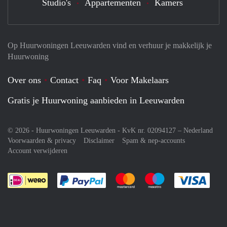
Studio's
Appartementen
Kamers
Op Huurwoningen Leeuwarden vind en verhuur je makkelijk je
Huurwoning
Over ons
Contact
Faq
Voor Makelaars
Gratis je Huurwoning aanbieden in Leeuwarden
© 2026 - Huurwoningen Leeuwarden - KvK nr. 02094127 –
Nederland
Voorwaarden & privacy
Disclaimer
Spam & nep-accounts
Account verwijderen
Je rekent gemakkelijk af met Paypal
Je rekent gemakkelijk af met M
Je rekent gemakkelij
Je re