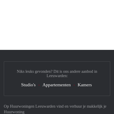
Niks leuks gevonden? Dit is ons andere aanbod in
Leeuwarden:
Studio's
Appartementen
Kamers
Op Huurwoningen Leeuwarden vind en verhuur je makkelijk je
Huurwoning