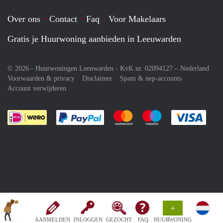
Over ons
Contact
Faq
Voor Makelaars
Gratis je Huurwoning aanbieden in Leeuwarden
© 2026 - Huurwoningen Leeuwarden - KvK nr. 02094127 –
Nederland
Voorwaarden & privacy
Disclaimer
Spam & nep-accounts
Account verwijderen
Je rekent gemakkelijk af met Paypal
Je rekent gemakkelijk af met M
Je rekent gemakkelij
Je re
+
AANMELDEN
INLOGGEN
GEZOCHT
FAQ
HUURWONING