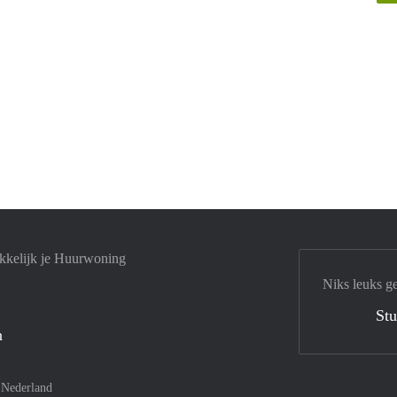
kkelijk je Huurwoning
Niks leuks g
Stu
n
–
Nederland