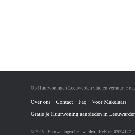
Op Huurwoningen Leeuwarden vind en verhuur je ma
Over ons
Contact
Faq
Voor Makelaars
Gratis je Huurwoning aanbieden in Leeuwarde
© 2026 - Huurwoningen Leeuwarden - KvK nr. 02094127 