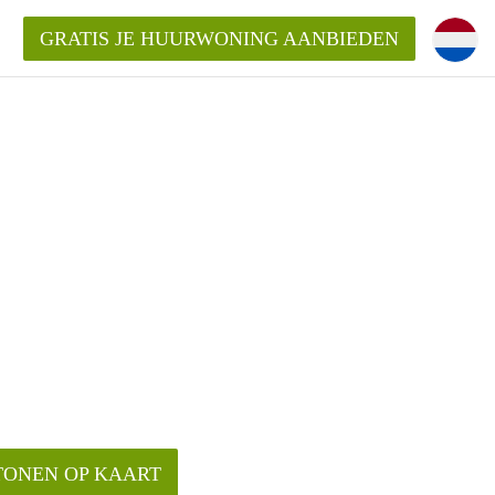
GRATIS JE HUURWONING AANBIEDEN
!
ningenLeeuwarden?
ding?
elijk voor de aangeboden
den?
TONEN OP KAART