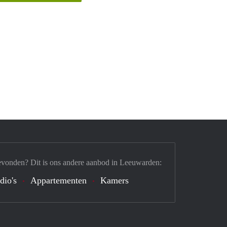
evonden? Dit is ons andere aanbod in Leeuwarden:
dio's
Appartementen
Kamers