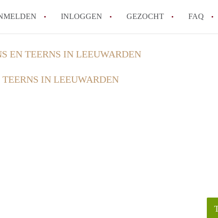
NMELDEN
INLOGGEN
GEZOCHT
FAQ
S EN TEERNS IN LEEUWARDEN
How to translate HuurwoningLeeuwarden
 TEERNS IN LEEUWARDEN
Wat is HuurwoningenLeeuwarden?
Wat is de privacyverklaring van Huurwo
Berekent HuurwoningenLeeuwarden
makelaarsvergoeding/bemiddelingsvergoe
Is HuurwoningenLeeuwarden verantwoord
Huurwoning / Huurwoningen in Leeuwar
Alle veelgestelde vragen