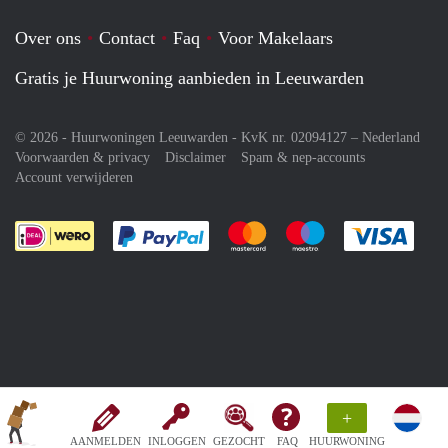
Over ons
Contact
Faq
Voor Makelaars
Gratis je Huurwoning aanbieden in Leeuwarden
© 2026 - Huurwoningen Leeuwarden - KvK nr. 02094127 –
Nederland
Voorwaarden & privacy
Disclaimer
Spam & nep-accounts
Account verwijderen
Je rekent gemakkelijk af met Paypal
Je rekent gemakkelijk af met M
Je rekent gemakkelij
Je re
+
AANMELDEN
INLOGGEN
GEZOCHT
FAQ
HUURWONING