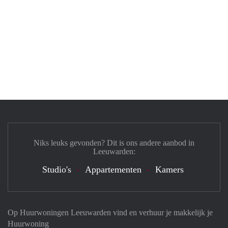
Niks leuks gevonden? Dit is ons andere aanbod in
Leeuwarden:
Studio's
Appartementen
Kamers
Op Huurwoningen Leeuwarden vind en verhuur je makkelijk je
Huurwoning