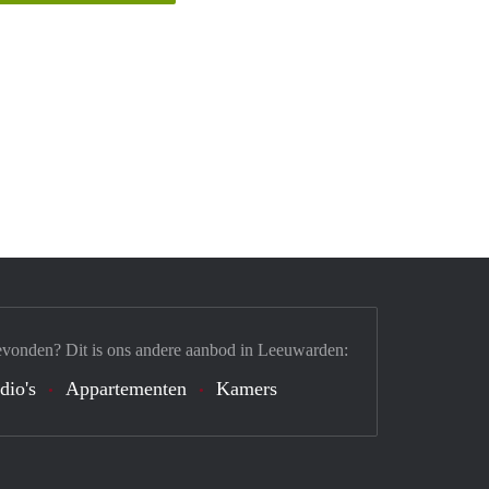
evonden? Dit is ons andere aanbod in Leeuwarden:
dio's
Appartementen
Kamers