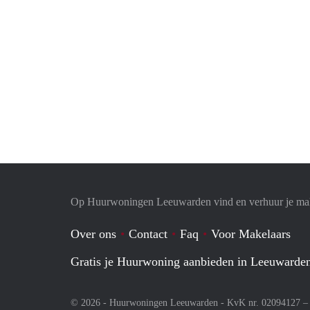
Op Huurwoningen Leeuwarden vind en verhuur je ma
Over ons
Contact
Faq
Voor Makelaars
Gratis je Huurwoning aanbieden in Leeuwarde
© 2026 - Huurwoningen Leeuwarden - KvK nr. 02094127 