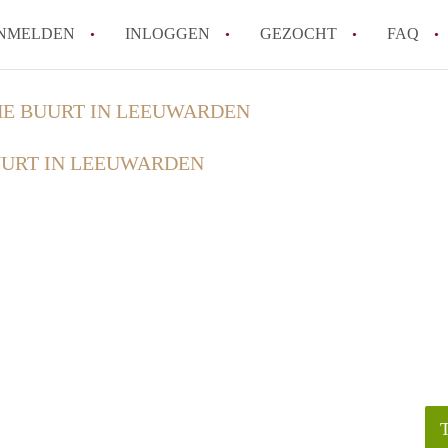
NMELDEN
INLOGGEN
GEZOCHT
FAQ
HE BUURT IN LEEUWARDEN
How to translate HuurwoningLeeuwarden
UURT IN LEEUWARDEN
Wat is HuurwoningenLeeuwarden?
Wat is de privacyverklaring van Huurwo
Berekent HuurwoningenLeeuwarden
makelaarsvergoeding/bemiddelingsvergoe
Is HuurwoningenLeeuwarden verantwoord
Huurwoning / Huurwoningen in Leeuwar
Alle veelgestelde vragen