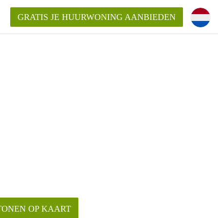
GRATIS JE HUURWONING AANBIEDEN
!
ningenLeeuwarden?
ding?
elijk voor de aangeboden
den?
TONEN OP KAART