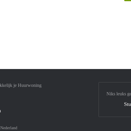
kkelijk je Huurwoning
Niks leuks g
Stu
n
–
Nederland