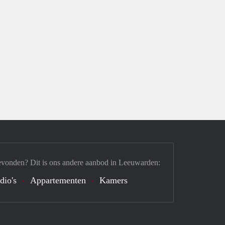
evonden? Dit is ons andere aanbod in Leeuwarden:
dio's
Appartementen
Kamers