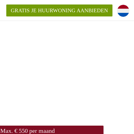
GRATIS JE HUURWONING AANBIEDEN
!
ningenLeeuwarden?
ding?
elijk voor de aangeboden
den?
Max. € 550 per maand