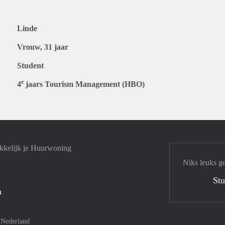
Linde
Vrouw, 31 jaar
Student
e
4
jaars Tourism Management (HBO)
kkelijk je Huurwoning
Niks leuks g
Stu
n
–
Nederland