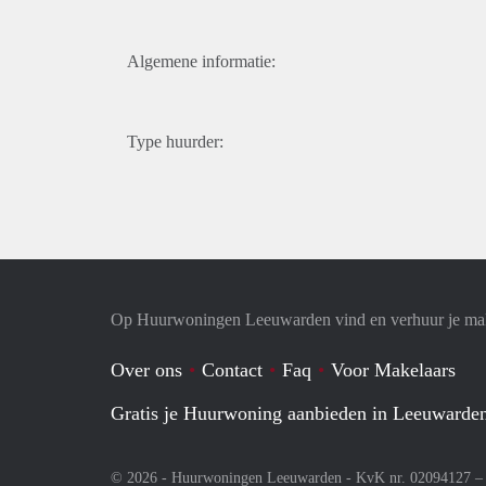
Algemene informatie:
Type huurder:
Op Huurwoningen Leeuwarden vind en verhuur je ma
Over ons
Contact
Faq
Voor Makelaars
Gratis je Huurwoning aanbieden in Leeuwarde
© 2026 - Huurwoningen Leeuwarden - KvK nr. 02094127 