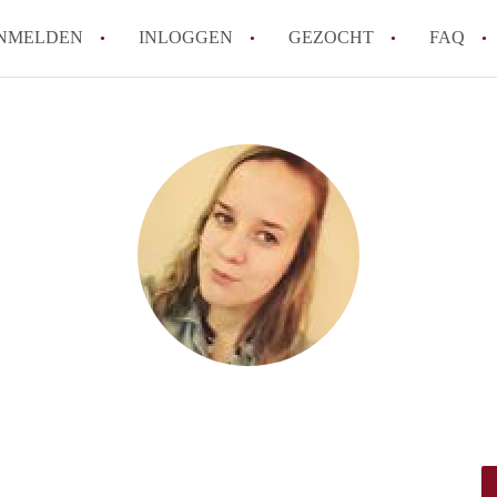
NMELDEN
INLOGGEN
GEZOCHT
FAQ
How to translate HuurwoningLeeuwarden
Wat is HuurwoningenLeeuwarden?
Wat is de privacyverklaring van Huurwo
Berekent HuurwoningenLeeuwarden
makelaarsvergoeding/bemiddelingsvergoe
Is HuurwoningenLeeuwarden verantwoord
Huurwoning / Huurwoningen in Leeuwar
Alle veelgestelde vragen