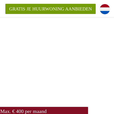
GRATIS JE HUURWONING AANBIEDEN
!
ningenLeeuwarden?
ding?
elijk voor de aangeboden
den?
Max. € 400 per maand