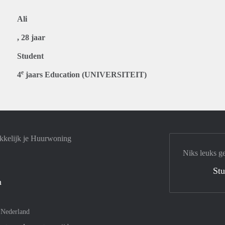
Ali
, 28 jaar
Student
e
4
jaars Education (UNIVERSITEIT)
kkelijk je Huurwoning
Niks leuks g
Stu
n
–
Nederland