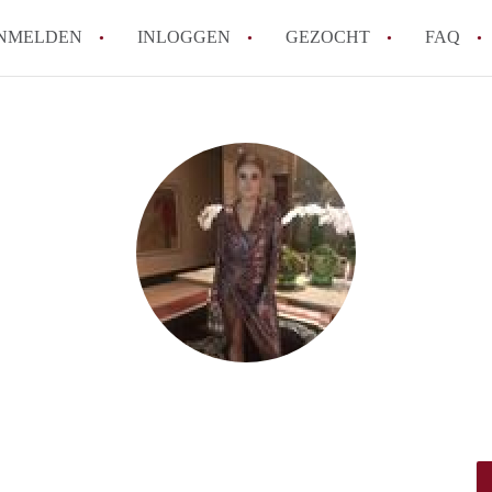
NMELDEN
INLOGGEN
GEZOCHT
FAQ
How to translate HuurwoningLeeuwarden
Wat is HuurwoningenLeeuwarden?
Wat is de privacyverklaring van Huurwo
Berekent HuurwoningenLeeuwarden
makelaarsvergoeding/bemiddelingsvergoe
Is HuurwoningenLeeuwarden verantwoord
Huurwoning / Huurwoningen in Leeuwar
Alle veelgestelde vragen