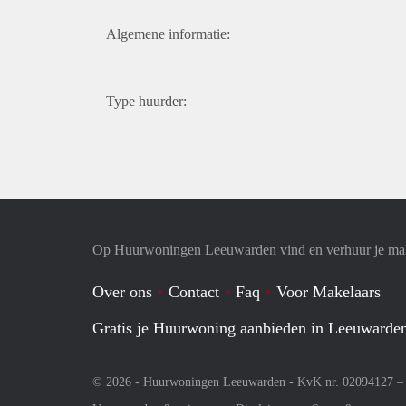
Algemene informatie:
Type huurder:
Op Huurwoningen Leeuwarden vind en verhuur je ma
Over ons
Contact
Faq
Voor Makelaars
Gratis je Huurwoning aanbieden in Leeuwarde
© 2026 - Huurwoningen Leeuwarden - KvK nr. 02094127 