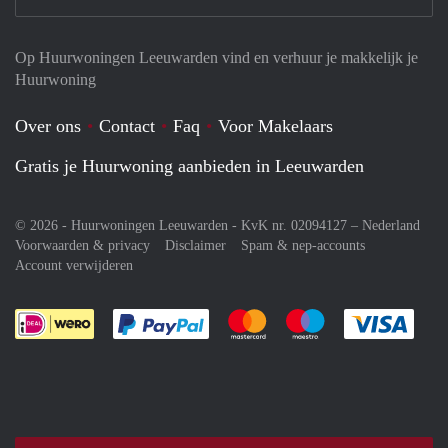
Op Huurwoningen Leeuwarden vind en verhuur je makkelijk je
Huurwoning
Over ons
Contact
Faq
Voor Makelaars
Gratis je Huurwoning aanbieden in Leeuwarden
© 2026 - Huurwoningen Leeuwarden - KvK nr. 02094127 –
Nederland
Voorwaarden & privacy
Disclaimer
Spam & nep-accounts
Account verwijderen
Je rekent gemakkelijk af met Paypal
Je rekent gemakkelijk af met M
Je rekent gemakkelij
Je re