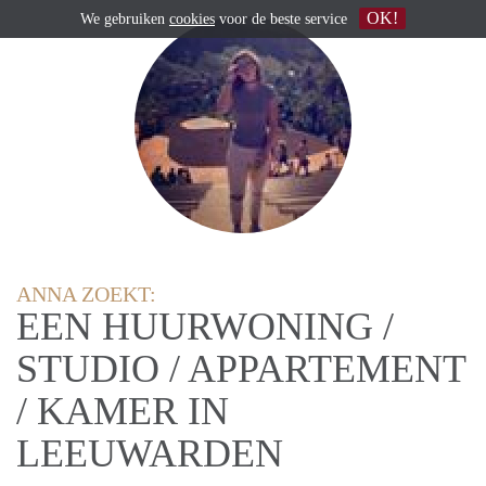
OK!
We gebruiken
cookies
voor de beste service
ANNA ZOEKT:
EEN HUURWONING /
STUDIO / APPARTEMENT
/ KAMER IN
LEEUWARDEN