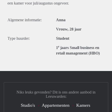
een kamer voor juli/augustus ongeveer.
Algemene informatie:
Anna
Vrouw, 28 jaar
Type huurder:
Student
e
1
jaars Small business en
retail management (HBO)
Niks leuks gevonden? Dit is ons andere aanbod in
Leeuwarden:
Studio's
Appartementen
Kamers