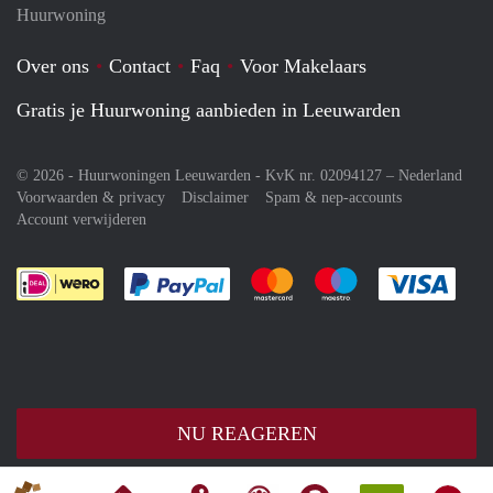
Huurwoning
Over ons
Contact
Faq
Voor Makelaars
Gratis je Huurwoning aanbieden in Leeuwarden
© 2026 - Huurwoningen Leeuwarden - KvK nr. 02094127 –
Nederland
Voorwaarden & privacy
Disclaimer
Spam & nep-accounts
Account verwijderen
Je rekent gemakkelijk af met Paypal
Je rekent gemakkelijk af met M
Je rekent gemakkelij
Je re
NU REAGEREN