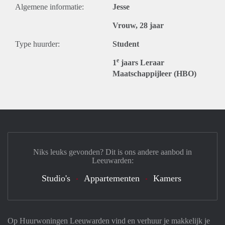
Algemene informatie:
Jesse
Vrouw, 28 jaar
Type huurder:
Student
e
1
jaars Leraar
Maatschappijleer (HBO)
Niks leuks gevonden? Dit is ons andere aanbod in
Leeuwarden:
Studio's
Appartementen
Kamers
Op Huurwoningen Leeuwarden vind en verhuur je makkelijk je