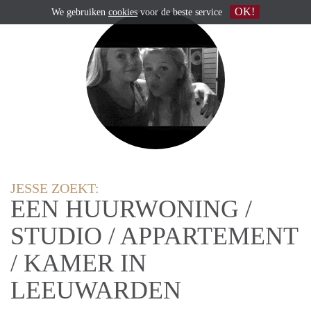
OK!
We gebruiken
cookies
voor de beste service
JESSE ZOEKT:
EEN HUURWONING /
STUDIO / APPARTEMENT
/ KAMER IN
LEEUWARDEN