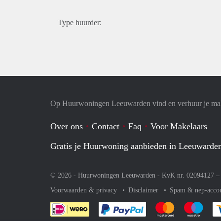
Type huurder:
Op Huurwoningen Leeuwarden vind en verhuur je ma
Over ons
Contact
Faq
Voor Makelaars
Gratis je Huurwoning aanbieden in Leeuwarde
© 2026 - Huurwoningen Leeuwarden - KvK nr. 02094127 
Voorwaarden & privacy
Disclaimer
Spam & nep-acco
Je rekent gemakkelijk af 
Je rekent gemak
Je rek