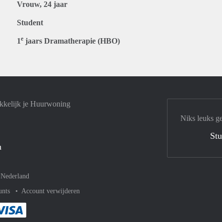
Vrouw, 24 jaar
Student
e
1
jaars Dramatherapie (HBO)
kkelijk je Huurwoning
Niks leuks g
Stu
n
–
Nederland
unts
Account verwijderen
met Paypal
kelijk af met Mastercard
ent gemakkelijk af met Meastro
Je rekent gemakkelijk af met Visa