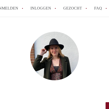
NMELDEN
INLOGGEN
GEZOCHT
FAQ
How to translate HuurwoningLeeuwarden
Wat is HuurwoningenLeeuwarden?
Wat is de privacyverklaring van Huurwo
Berekent HuurwoningenLeeuwarden
makelaarsvergoeding/bemiddelingsvergoe
Is HuurwoningenLeeuwarden verantwoord
Huurwoning / Huurwoningen in Leeuwar
Alle veelgestelde vragen