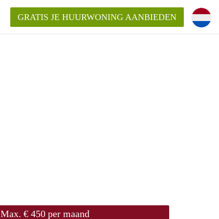
GRATIS JE HUURWONING AANBIEDEN
!
ningenLeeuwarden?
ding?
elijk voor de aangeboden
den?
Max. € 450 per maand