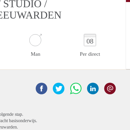
STUDIO /
LEEUWARDEN
08
Man
Per direct
olgende stap.
racht basisonderwijs.
eeuwarden.