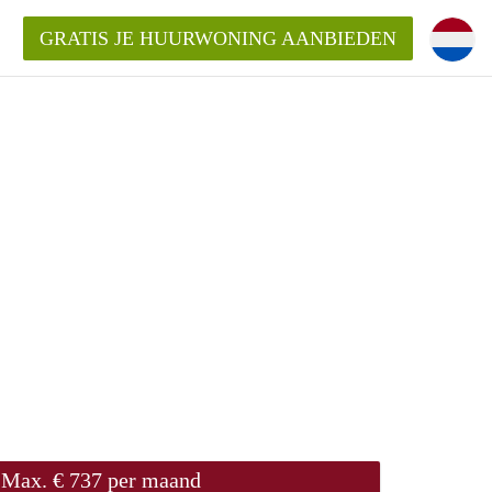
GRATIS JE HUURWONING AANBIEDEN
!
ningenLeeuwarden?
ding?
elijk voor de aangeboden
den?
Max. € 737 per maand