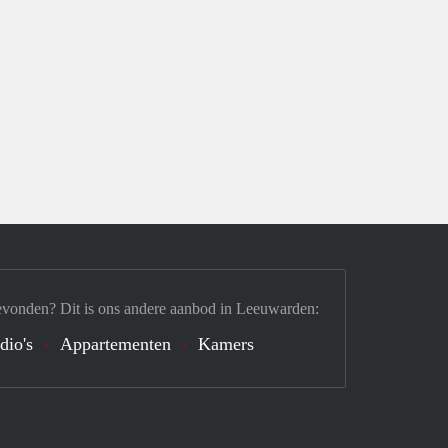
evonden? Dit is ons andere aanbod in Leeuwarden:
dio's
Appartementen
Kamers