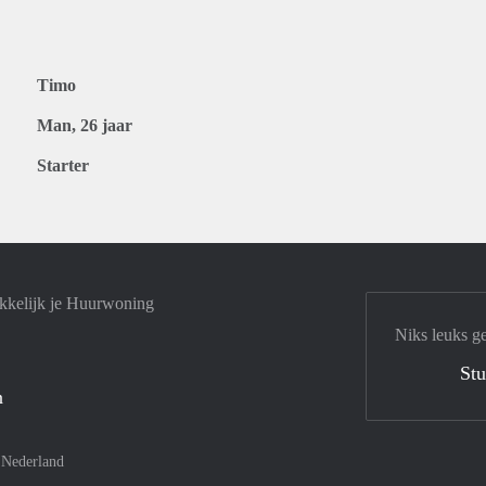
Timo
Man, 26 jaar
Starter
kkelijk je Huurwoning
Niks leuks g
Stu
n
–
Nederland