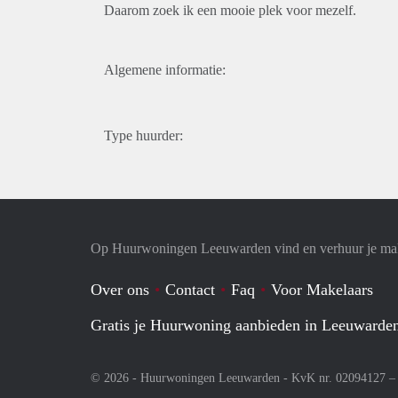
Daarom zoek ik een mooie plek voor mezelf.
Algemene informatie:
Type huurder:
Op Huurwoningen Leeuwarden vind en verhuur je ma
Over ons
Contact
Faq
Voor Makelaars
Gratis je Huurwoning aanbieden in Leeuwarde
© 2026 - Huurwoningen Leeuwarden - KvK nr. 02094127 