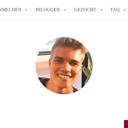
NMELDEN
INLOGGEN
GEZOCHT
FAQ
How to translate HuurwoningLeeuwarden
Wat is HuurwoningenLeeuwarden?
Wat is de privacyverklaring van Huurwo
Berekent HuurwoningenLeeuwarden
makelaarsvergoeding/bemiddelingsvergoe
Is HuurwoningenLeeuwarden verantwoord
Huurwoning / Huurwoningen in Leeuwar
Alle veelgestelde vragen