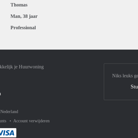
Thomas
Man, 38 jaar
Professional
kkelijk je Huurwoning
Niks leuks g
Stu
n
–
Nederland
unts
Account verwijderen
met Paypal
kelijk af met Mastercard
ent gemakkelijk af met Meastro
Je rekent gemakkelijk af met Visa