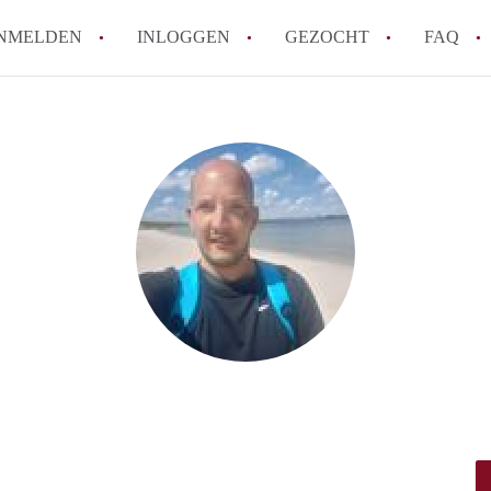
NMELDEN
INLOGGEN
GEZOCHT
FAQ
How to translate HuurwoningLeeuwarden
Wat is HuurwoningenLeeuwarden?
Wat is de privacyverklaring van Huurwo
Berekent HuurwoningenLeeuwarden
makelaarsvergoeding/bemiddelingsvergoe
Is HuurwoningenLeeuwarden verantwoord
Huurwoning / Huurwoningen in Leeuwar
Alle veelgestelde vragen