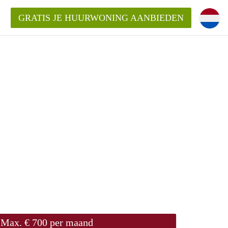
GRATIS JE HUURWONING AANBIEDEN
!
ningenLeeuwarden?
ding?
elijk voor de aangeboden
den?
Max. € 700 per maand