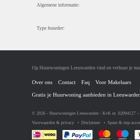
Algemene informatie:
Type huurder:
Op Huurwoningen Leeuwarden vind en verhuur je ma
Over ons
Contact
Faq
Voor Makelaars
Gratis je Huurwoning aanbieden in Leeuwarde
© 2026 - Huurwoningen Leeuwarden - KvK nr. 02094127 
Voorwaarden & privacy
Disclaimer
Spam & nep-acco
Je rekent gemakkelijk af 
Je rekent gemak
Je rek