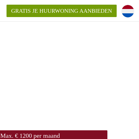
GRATIS JE HUURWONING AANBIEDEN
!
ningenLeeuwarden?
ding?
elijk voor de aangeboden
den?
Max. € 1200 per maand