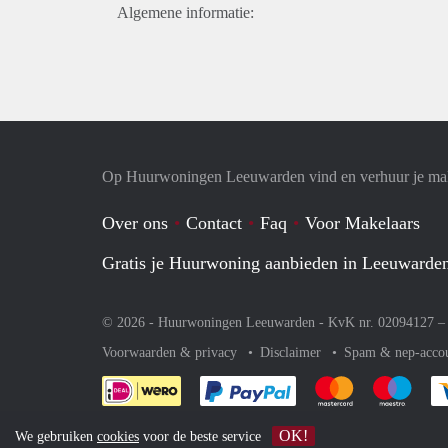
Algemene informatie:
Op Huurwoningen Leeuwarden vind en verhuur je ma
Over ons
Contact
Faq
Voor Makelaars
Gratis je Huurwoning aanbieden in Leeuwarde
© 2026 - Huurwoningen Leeuwarden - KvK nr. 02094127 
Voorwaarden & privacy
Disclaimer
Spam & nep-acco
Je rekent gemakkelijk af 
Je rekent gemak
Je rek
OK!
We gebruiken
cookies
voor de beste service