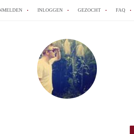
NMELDEN
INLOGGEN
GEZOCHT
FAQ
How to translate HuurwoningLeeuwarden
Wat is HuurwoningenLeeuwarden?
Wat is de privacyverklaring van Huurwo
Berekent HuurwoningenLeeuwarden
makelaarsvergoeding/bemiddelingsvergoe
Is HuurwoningenLeeuwarden verantwoord
Huurwoning / Huurwoningen in Leeuwar
Alle veelgestelde vragen