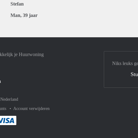
Stefan
Man, 39 jaar
kkelijk je Huurwoning
Niks leuks g
Stu
n
–
Nederland
unts
Account verwijderen
met Paypal
kelijk af met Mastercard
ent gemakkelijk af met Meastro
Je rekent gemakkelijk af met Visa