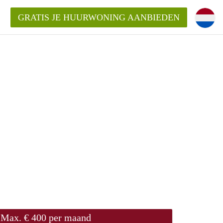
GRATIS JE HUURWONING AANBIEDEN
!
ningenLeeuwarden?
ding?
elijk voor de aangeboden
den?
Max. € 400 per maand