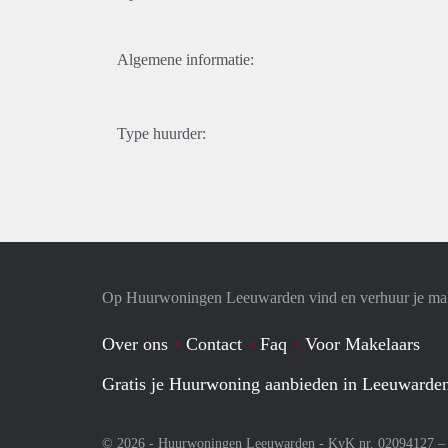
Algemene informatie:
Type huurder:
Op Huurwoningen Leeuwarden vind en verhuur je ma
Over ons
Contact
Faq
Voor Makelaars
Gratis je Huurwoning aanbieden in Leeuwarde
© 2026 - Huurwoningen Leeuwarden - KvK nr. 02094127 