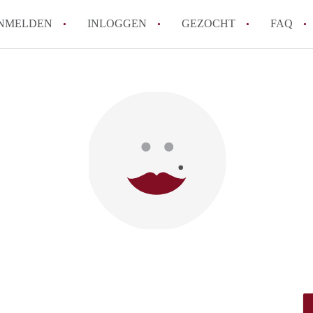
NMELDEN
INLOGGEN
GEZOCHT
FAQ
How to translate HuurwoningLeeuwarden
Wat is HuurwoningenLeeuwarden?
Wat is de privacyverklaring van Huurwo
Berekent HuurwoningenLeeuwarden
makelaarsvergoeding/bemiddelingsvergoe
Is HuurwoningenLeeuwarden verantwoord
Huurwoning / Huurwoningen in Leeuwar
Alle veelgestelde vragen