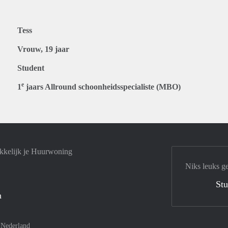
Tess
Vrouw, 19 jaar
Student
e
1
jaars Allround schoonheidsspecialiste (MBO)
kkelijk je Huurwoning
Niks leuks g
Stu
n
–
Nederland