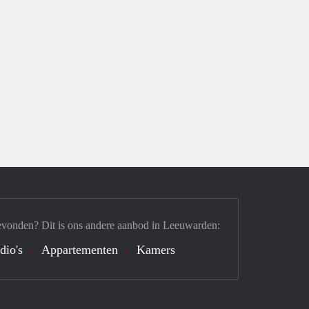
evonden? Dit is ons andere aanbod in Leeuwarden:
dio's
Appartementen
Kamers