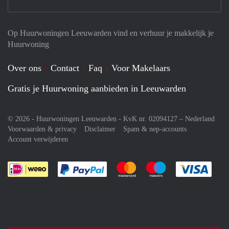
Op Huurwoningen Leeuwarden vind en verhuur je makkelijk je
Huurwoning
Over ons
Contact
Faq
Voor Makelaars
Gratis je Huurwoning aanbieden in Leeuwarden
© 2026 - Huurwoningen Leeuwarden - KvK nr. 02094127 –
Nederland
Voorwaarden & privacy
Disclaimer
Spam & nep-accounts
Account verwijderen
Je rekent gemakkelijk af met Paypal
Je rekent gemakkelijk af met M
Je rekent gemakkelij
Je re