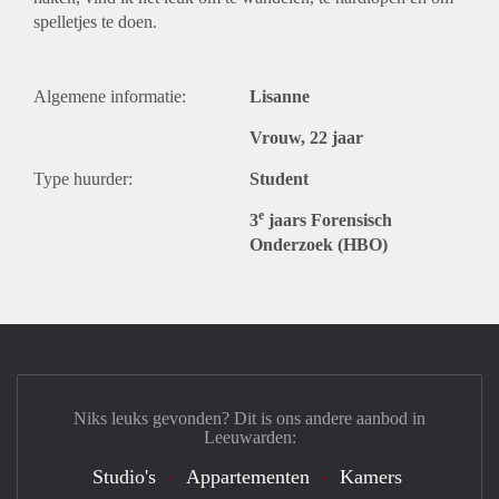
spelletjes te doen.
Algemene informatie:
Lisanne
Vrouw, 22 jaar
Type huurder:
Student
e
3
jaars Forensisch
Onderzoek (HBO)
Niks leuks gevonden? Dit is ons andere aanbod in
Leeuwarden:
Studio's
Appartementen
Kamers