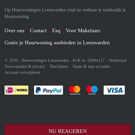
Op Huurwoningen Leeuwarden vind en verhuur je makkelijk je
Huurwoning
Over ons
Contact
Faq
Voor Makelaars
Gratis je Huurwoning aanbieden in Leeuwarden
© 2026 - Huurwoningen Leeuwarden - KvK nr. 02094127 –
Nederland
Voorwaarden & privacy
Disclaimer
Spam & nep-accounts
Account verwijderen
Je rekent gemakkelijk af met Paypal
Je rekent gemakkelijk af met M
Je rekent gemakkelij
Je re
NU REAGEREN