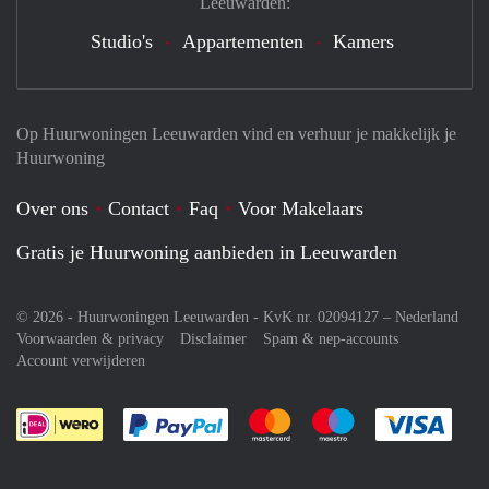
Leeuwarden:
Studio's
Appartementen
Kamers
Op Huurwoningen Leeuwarden vind en verhuur je makkelijk je
Huurwoning
Over ons
Contact
Faq
Voor Makelaars
Gratis je Huurwoning aanbieden in Leeuwarden
© 2026 - Huurwoningen Leeuwarden - KvK nr. 02094127 –
Nederland
Voorwaarden & privacy
Disclaimer
Spam & nep-accounts
Account verwijderen
Je rekent gemakkelijk af met Paypal
Je rekent gemakkelijk af met M
Je rekent gemakkelij
Je re