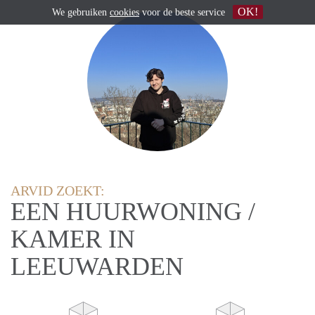
OK!
We gebruiken
cookies
voor de beste service
ARVID ZOEKT:
EEN HUURWONING /
KAMER IN
LEEUWARDEN