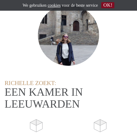
OK!
We gebruiken
cookies
voor de beste service
RICHELLE ZOEKT:
EEN KAMER IN
LEEUWARDEN