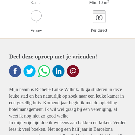
2
Kamer
Min. 10 m
09
Per direct
Vrouw
Deel deze oproep met je vrienden!
Mijn naam is Richelle Lutke Willink. Ik ga studeren in deze
leuke stad en ben natuurlijk op zoek naar een leuke kamer in
een gezellig huis. Komend jaar begin ik met de opleiding
hotelmanagement. Ik wil wel graag bij een vereniging, al
weet ik nog niet zo goed welke.
In mijn vrije tijd doe ik weleens aan bakken en koken. Verder
lees ik veel boeken. Net nog een half jaar in Barcelona