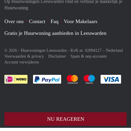
Op Huurwoningen Leeuwarden vind en verhuur je makkelijk je
Huurwoning
Over ons
Contact
Faq
Voor Makelaars
Gratis je Huurwoning aanbieden in Leeuwarden
© 2026 - Huurwoningen Leeuwarden - KvK nr. 02094127 –
Nederland
Voorwaarden & privacy
Disclaimer
Spam & nep-accounts
Account verwijderen
Je rekent gemakkelijk af met Paypal
Je rekent gemakkelijk af met M
Je rekent gemakkelij
Je re
NU REAGEREN