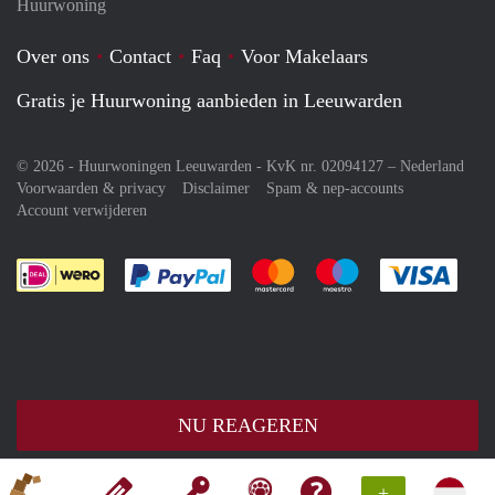
Huurwoning
Over ons
Contact
Faq
Voor Makelaars
Gratis je Huurwoning aanbieden in Leeuwarden
© 2026 - Huurwoningen Leeuwarden - KvK nr. 02094127 –
Nederland
Voorwaarden & privacy
Disclaimer
Spam & nep-accounts
Account verwijderen
Je rekent gemakkelijk af met Paypal
Je rekent gemakkelijk af met M
Je rekent gemakkelij
Je re
NU REAGEREN
+