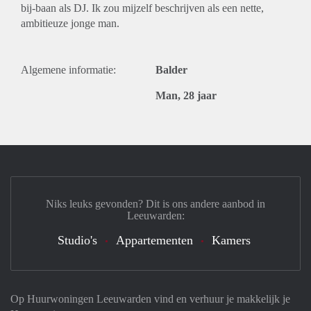
bij-baan als DJ. Ik zou mijzelf beschrijven als een nette,
ambitieuze jonge man.
Algemene informatie:
Balder
Man, 28 jaar
Niks leuks gevonden? Dit is ons andere aanbod in
Leeuwarden:
Studio's
Appartementen
Kamers
Op Huurwoningen Leeuwarden vind en verhuur je makkelijk je