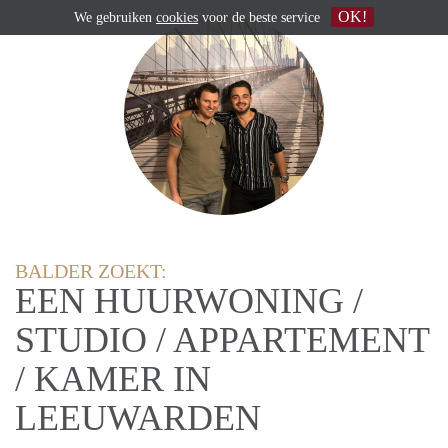
OK!
We gebruiken
cookies
voor de beste service
BALDER ZOEKT:
EEN HUURWONING /
STUDIO / APPARTEMENT
/ KAMER IN
LEEUWARDEN