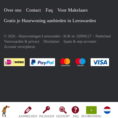
Over ons
Contact
Faq
Voor Makelaars
Gratis je Huurwoning aanbieden in Leeuwarden
© 2026 - Huurwoningen Leeuwarden - KvK nr. 02094127 –
Nederland
Voorwaarden & privacy
Disclaimer
Spam & nep-accounts
Account verwijderen
Je rekent gemakkelijk af met Paypal
Je rekent gemakkelijk af met M
Je rekent gemakkelij
Je re
+
AANMELDEN
INLOGGEN
GEZOCHT
FAQ
HUURWONING