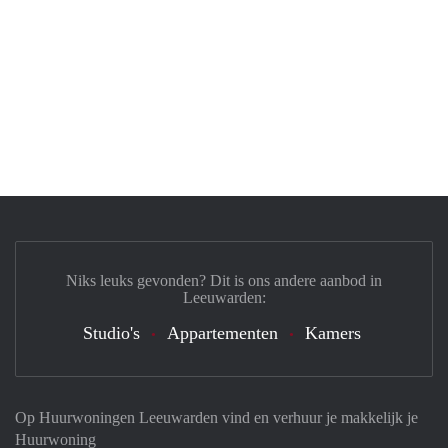
Niks leuks gevonden? Dit is ons andere aanbod in
Leeuwarden:
Studio's
Appartementen
Kamers
Op Huurwoningen Leeuwarden vind en verhuur je makkelijk je
Huurwoning