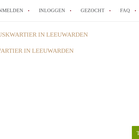
NMELDEN
INLOGGEN
GEZOCHT
FAQ
USKWARTIER IN LEEUWARDEN
How to translate HuurwoningLeeuwarden
ARTIER IN LEEUWARDEN
Wat is HuurwoningenLeeuwarden?
Wat is de privacyverklaring van Huurwo
Berekent HuurwoningenLeeuwarden
makelaarsvergoeding/bemiddelingsvergoe
Is HuurwoningenLeeuwarden verantwoord
Huurwoning / Huurwoningen in Leeuwar
Alle veelgestelde vragen