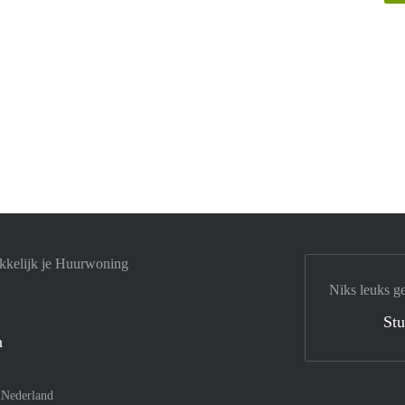
kkelijk je Huurwoning
Niks leuks g
Stu
n
–
Nederland