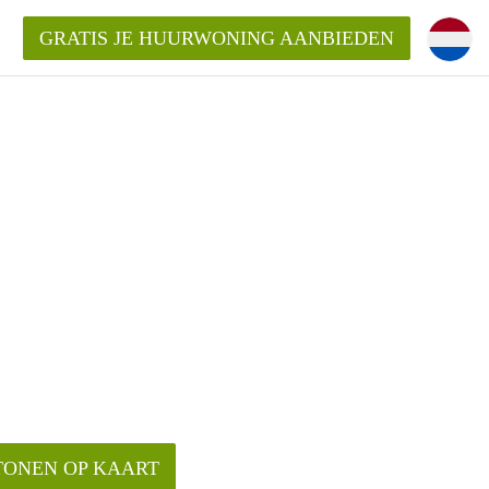
GRATIS JE HUURWONING AANBIEDEN
!
ningenLeeuwarden?
ding?
elijk voor de aangeboden
den?
TONEN OP KAART