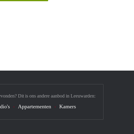
evonden? Dit is ons andere aanbod in Leeuwarden:
dio's
Appartementen
Kamers