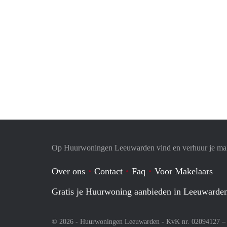
Op Huurwoningen Leeuwarden vind en verhuur je ma
Over ons
Contact
Faq
Voor Makelaars
Gratis je Huurwoning aanbieden in Leeuwarde
© 2026 - Huurwoningen Leeuwarden - KvK nr. 02094127 