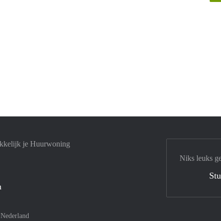
kkelijk je Huurwoning
Niks leuks g
Stu
n
–
Nederland