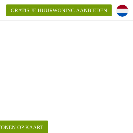
GRATIS JE HUURWONING AANBIEDEN
!
ningenLeeuwarden?
ding?
elijk voor de aangeboden
den?
TONEN OP KAART