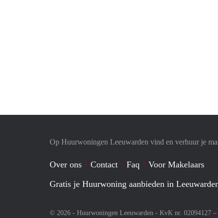
Op Huurwoningen Leeuwarden vind en verhuur je ma
Over ons
Contact
Faq
Voor Makelaars
Gratis je Huurwoning aanbieden in Leeuwarde
© 2026 - Huurwoningen Leeuwarden - KvK nr. 02094127 