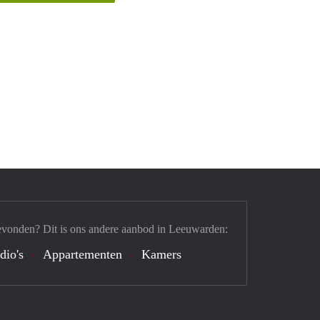
evonden? Dit is ons andere aanbod in Leeuwarden:
dio's
Appartementen
Kamers