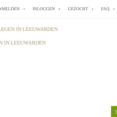
NMELDEN
INLOGGEN
GEZOCHT
FAQ
EGEN IN LEEUWARDEN
How to translate HuurwoningLeeuwarden
N IN LEEUWARDEN
Wat is HuurwoningenLeeuwarden?
Wat is de privacyverklaring van Huurwo
Berekent HuurwoningenLeeuwarden
makelaarsvergoeding/bemiddelingsvergoe
Is HuurwoningenLeeuwarden verantwoord
Huurwoning / Huurwoningen in Leeuwar
Alle veelgestelde vragen